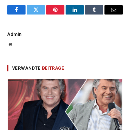
Facebook
Twitter
Pinterest
LinkedIn
Tumblr
E-
Mail
Admin
Website
VERWANDTE
BEITRÄGE