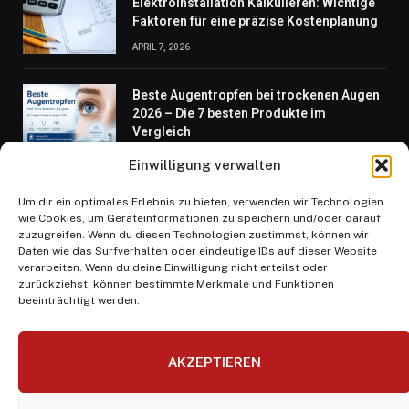
Elektroinstallation Kalkulieren: Wichtige
Faktoren für eine präzise Kostenplanung
APRIL 7, 2026
Beste Augentropfen bei trockenen Augen
2026 – Die 7 besten Produkte im
Vergleich
JULI 29, 2026
Einwilligung verwalten
Um dir ein optimales Erlebnis zu bieten, verwenden wir Technologien
Götz George Bauchspeicheldrüsenkrebs
wie Cookies, um Geräteinformationen zu speichern und/oder darauf
Was über seine Erkrankung bekannt ist
zuzugreifen. Wenn du diesen Technologien zustimmst, können wir
JULI 9, 2026
Daten wie das Surfverhalten oder eindeutige IDs auf dieser Website
verarbeiten. Wenn du deine Einwilligung nicht erteilst oder
zurückziehst, können bestimmte Merkmale und Funktionen
beeinträchtigt werden.
AKZEPTIEREN
Facebook
X
Instagram
Pinterest
(Twitter)