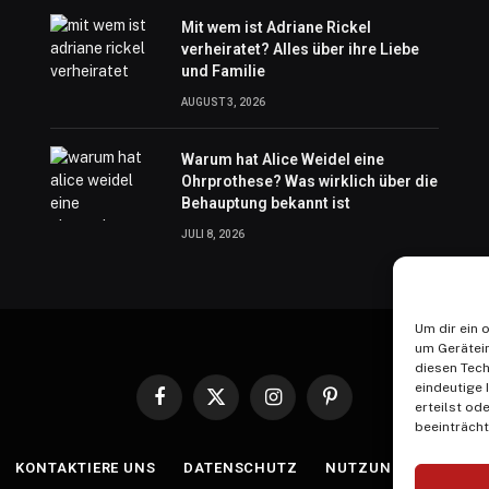
Mit wem ist Adriane Rickel
verheiratet? Alles über ihre Liebe
und Familie
AUGUST 3, 2026
Warum hat Alice Weidel eine
Ohrprothese? Was wirklich über die
Behauptung bekannt ist
JULI 8, 2026
Um dir ein 
um Gerätei
diesen Tech
eindeutige 
Facebook
X
Instagram
Pinterest
erteilst o
(Twitter)
beeinträcht
KONTAKTIERE UNS
DATENSCHUTZ
NUTZUNGSBEDINGU