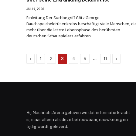
JULI 9, 2026
Einleitung Der Suchbegriff Götz George
Bauchspeicheldrüsenkrebs beschäftigt viele Menschen, di
mehr über die letzte Lebensphase des berühmten
deutschen Schauspielers erfahren…
Vorherigen
…
Weiter
1
2
3
4
5
11
Bij NachrichtArena geloven we dat informatie kracht
is, maar alleen als deze betrouwbaar, nauwkeurig en
tijdig wordt geleverd.