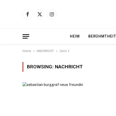
Facebook
X
Instagram
(Twitter)
HEIM
BERÜHMTHEI
»
»
Home
NACHRICHT
Seite 3
BROWSING:
NACHRICHT