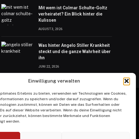
Mit wem ist Colmar Schulte-Goltz
verheiratet? Ein Blick hinter die
Kulissen
AUGUST 3, 2026
Was hinter Angelo Stiller Krankheit
steckt und die ganze Wahrheit über
ihn
JUNI 22, 2026
Einwilligung verwalten
optimales Erlebnis zu bieten, verwenden wir Technologien wie Cookies,
nformationen zu speichern und/oder darauf zuzugreifen. Wenn du
nologien zustimmst, können wir Daten wie das Surfverhalten oder
IDs auf dieser Website verarbeiten. Wenn du deine Einwilligung nicht
der zurückziehst, können bestimmte Merkmale und Funktionen
igt werden.
NGEN
IMPRESSUM