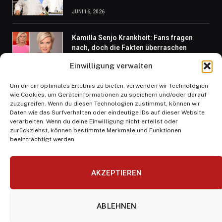
JUNI 16, 2026
Kamilla Senjo Krankheit: Fans fragen
nach, doch die Fakten überraschen
JULI 21, 2026
Einwilligung verwalten
Um dir ein optimales Erlebnis zu bieten, verwenden wir Technologien
Warum Abonnenten der Schlüssel zur
wie Cookies, um Geräteinformationen zu speichern und/oder darauf
YouTube Monetarisierung sind
zuzugreifen. Wenn du diesen Technologien zustimmst, können wir
AUGUST 6, 2026
Daten wie das Surfverhalten oder eindeutige IDs auf dieser Website
verarbeiten. Wenn du deine Einwilligung nicht erteilst oder
zurückziehst, können bestimmte Merkmale und Funktionen
beeinträchtigt werden.
AKZEPTIEREN
Facebook
X
Instagram
Pinterest
(Twitter)
ABLEHNEN
HEIM
ÜBER UNS
KONTAKTIERE UNS
DATENSCHUTZ