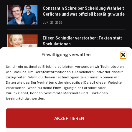
Constantin Schreiber Scheidung Wahrheit
Gerüchte und was offiziell bestätigt wurde
JUNI 20, 2026
Eileen Schindler verstorben: Fakten statt
Spekulationen
JUNI 8, 2026
Einwilligung verwalten
Um dir ein optimales Erlebnis zu bieten, verwenden wir Technologien
Wer ist Susanne Pfannendörfer? Ein Blick
wie Cookies, um Geräteinformationen zu speichern und/oder darauf
hinter die Kulissen ihres Lebens
zuzugreifen. Wenn du diesen Technologien zustimmst, können wir
MAI 5, 2026
Daten wie das Surfverhalten oder eindeutige IDs auf dieser Website
verarbeiten. Wenn du deine Einwilligung nicht erteilst oder
zurückziehst, können bestimmte Merkmale und Funktionen
beeinträchtigt werden.
AKZEPTIEREN
Facebook
X
Instagram
Pinterest
(Twitter)