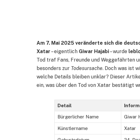
Am 7. Mai 2025 veränderte sich die deuts
Xatar
– eigentlich
Giwar Hajabi
– wurde
lebl
Tod traf Fans, Freunde und Weggefährten un
besonders zur
Todesursache
. Doch was ist 
welche Details bleiben unklar? Dieser Artike
ein, was über den Tod von Xatar bestätigt w
Detail
Inform
Bürgerlicher Name
Giwar 
Künstlername
Xatar
Geburtsdatum
24. De