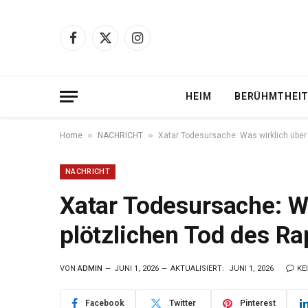
Facebook
X
Instagram
(Twitter)
HEIM
BERÜHMTHEI
»
»
Home
NACHRICHT
Xatar Todesursache: Was wirklich über 
NACHRICHT
Xatar Todesursache: W
plötzlichen Tod des Ra
VON
ADMIN
JUNI 1, 2026
AKTUALISIERT:
JUNI 1, 2026
KE
Facebook
Twitter
Pinterest