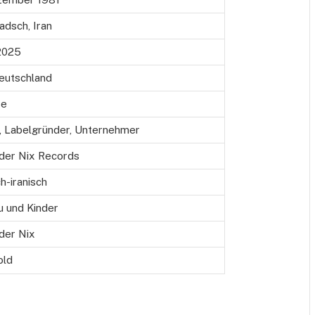
adsch, Iran
 2025
Deutschland
re
, Labelgründer, Unternehmer
oder Nix Records
h-iranisch
u und Kinder
der Nix
old