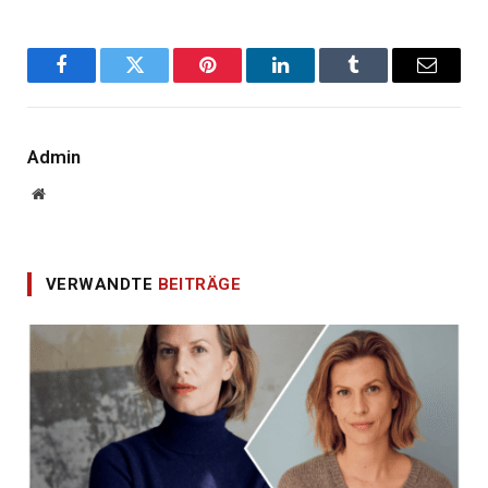
Facebook
Twitter
Pinterest
LinkedIn
Tumblr
E-
Mail
Admin
Website
VERWANDTE
BEITRÄGE