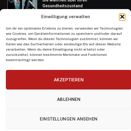
die Wahrheit über ihren
Gesundheitszustand
JUNI 23, 2026
Einwilligung verwalten
Um dir ein optimales Erlebnis zu bieten, verwenden wir Technologien
Nach Grillabend und Gartenparty: So
wie Cookies, um Geräteinformationen zu speichern und/oder darauf
werden Böden schnell wieder sauber
zuzugreifen. Wenn du diesen Technologien zustimmst, können wir
Daten wie das Surfverhalten oder eindeutige IDs auf dieser Website
JULI 31, 2026
verarbeiten. Wenn du deine Einwilligung nicht erteilst oder
zurückziehst, können bestimmte Merkmale und Funktionen
beeinträchtigt werden.
AKZEPTIEREN
Facebook
X
Instagram
Pinterest
(Twitter)
ABLEHNEN
HEIM
ÜBER UNS
KONTAKTIERE UNS
DATENSCHUTZ
NUTZUNGSBEDINGUNGEN
IMPRESSUM
EINSTELLUNGEN ANSEHEN
© 2026 Nachricht Arena. Alle Rechte vorbehalten.