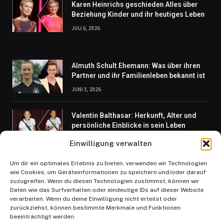
Karen Heinrichs geschieden Alles über
Beziehung Kinder und ihr heutiges Leben
JULI 6, 2026
Almuth Schult Ehemann: Was über ihren
Partner und ihr Familienleben bekannt ist
JUNI 3, 2026
Valentin Balthasar: Herkunft, Alter und
persönliche Einblicke in sein Leben
JULI 11, 2026
Einwilligung verwalten
Um dir ein optimales Erlebnis zu bieten, verwenden wir Technologien
Mit wem ist Marleen Lohse verheiratet?
wie Cookies, um Geräteinformationen zu speichern und/oder darauf
Spannende Fakten über ihr Privatleben
zuzugreifen. Wenn du diesen Technologien zustimmst, können wir
Daten wie das Surfverhalten oder eindeutige IDs auf dieser Website
JULI 23, 2026
verarbeiten. Wenn du deine Einwilligung nicht erteilst oder
zurückziehst, können bestimmte Merkmale und Funktionen
beeinträchtigt werden.